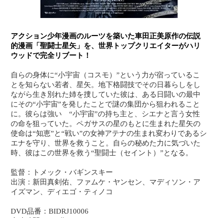
アクション少年漫画のルーツを築いた車田正美原作の伝説
的漫画「聖闘士星矢」を、世界トップクリエイターがハリ
ウッドで完全リブート！
自らの身体に“小宇宙（コスモ）”という力が宿っているこ
とを知らない若者、星矢。地下格闘技でその日暮らしをし
ながら生き別れた姉を捜していた彼は、ある日闘いの最中
にその“小宇宙”を発したことで謎の集団から狙われること
に。彼らは強い “小宇宙”の持ち主と、シエナと言う女性
の命を狙っていた。ペガサスの星のもとに生まれた星矢の
使命は“知恵”と“戦い”の女神アテナの生まれ変わりであるシ
エナを守り、世界を救うこと。自らの秘めた力に気づいた
時、彼はこの世界を救う“聖闘士（セイント）”となる。
監督：トメック・バギンスキー
出演：新田真剣佑、ファムケ・ヤンセン、マディソン・ア
イズマン、ディエゴ・ティノコ
DVD品番：BIDRJ10006