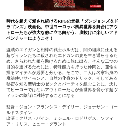
時代を超えて愛され続けるRPGの元祖「ダンジョンズ＆ド
ラゴンズ」映画化。中世ヨーロッパ風異世界を舞台にアウ
トローたちが強大な敵に立ち向かう、底抜けに楽しいアド
ベンチャーにようこそ！
盗賊のエドガンと相棒の戦士ホルガは、闇の組織に仕える
超ヴィランたちに殺されたエドガンの妻を生き返らせるた
め、さらわれた娘を助けるために旅に出る。そんな二つの
目的を遂げるためには、特殊能力を持った仲間と、運命を
握るアイテムが必要と分かる。そこで、二人は名家出身の
魔法使いサイモンと、自然の化身のドリック、そしてある
秘密を知る聖騎士のゼンクとパーティを組むことに。決し
てヒーローではないアウトローたちが全世界を脅かす超ヴ
ィランの陰謀に対峙することになる――
監督：ジョン・フランシス・デイリー、ジョナサン・ゴー
ルドスタイン
出演：クリス・パイン、ミシェル・ロドリゲス、ソフィ
ア・リリス、ヒュー・グラント