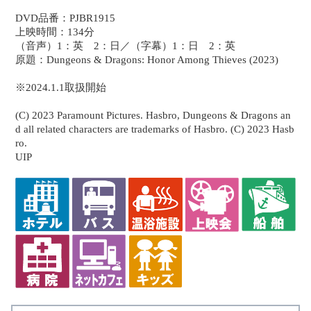
DVD品番：PJBR1915
上映時間：134分
（音声）1：英 2：日／（字幕）1：日 2：英
原題：Dungeons & Dragons: Honor Among Thieves (2023)
※2024.1.1取扱開始
(C) 2023 Paramount Pictures. Hasbro, Dungeons & Dragons an
d all related characters are trademarks of Hasbro. (C) 2023 Hasb
ro.
UIP