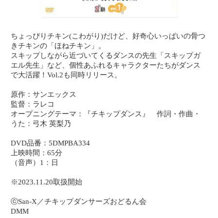
ちょっぴりチキン(こわがり)だけど、好奇心いっぱいの骨つ
きチキンの「ほねチキン」。
スキップしながら近づいてくるダンスの先生「スキップガ
エル先生」など、個性あふれるキャラクターたちがダンス
で大活躍！Vol.2も同時リリース。
原作
：サンエックス
監督
：ラレコ
オープニングテーマ：『チキップダンス』 作詞・作曲・
うた：弓木 英梨乃
DVD品番：5DMPBA334
上映時間：65分
（音声）1：日
※2023.11.20取扱開始
ⓒSan-X／チキップダンサーズおどるん会
DMM