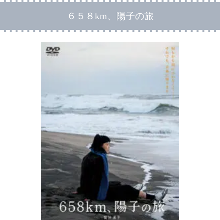
６５８km、陽子の旅