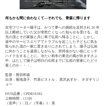
何もかも間に合わなくて―それでも、青森に帰ります
在宅フリーター陽子は、かつて夢への挑戦を反対され 20 年
以上断絶していた父が突然亡くなった知らせを受ける。 従
兄の茂とその家族と共に車で弘前へ帰ることに。しかし、
途中のサービスエリアでトラブルを起こした子どもに気を
取られた茂の一家に置き去りにされてしまう。陽子は弘前
に向かうことを逡巡しながらも、所持金がない故にヒッチ
ハイクをすることに。冷たい初冬の東北の風が吹きすさぶ
中、はたして陽子は明日の出棺までに弘前の実家にたどり
着くのか・・・。
監督：熊切和嘉
出演：菊地凛子、竹原ピストル 、黒沢あすか 、オダギリジ
ョー
DVD品番：CPDR16382
上映時間：113分
（音声）1：日／（字幕）1：英