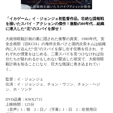
「イカゲーム」イ・ジョンジェ初監督作品。壮絶な諜報戦
を描いたスパイ・アクションの傑作！激動の80年代…組織
に潜入した“北”のスパイを探せ！
大統領暗殺計画の裏に隠された衝撃の真実。1980年代、安
全企画部（旧KCIA）の海外次長パクと国内次長キムは組織
内に入り込んだ“北”のスパイを探し出す任務を任され、そ
れぞれが捜査をはじめる。二重スパイを見つけなければ自
分たちが疑われるかもしれない緊迫した状況で、大統領暗
殺計画を知ることになり、巨大な陰謀に巻き込まれてい
く。
監督：イ・ジョンジェ
出演：イ・ジョンジェ、チョン・ウソン、チョン・ヘジ
ン、ホ・ソンテ
DVD品番：KWX2715
上映時間：125分
（音声）1：韓 2：日／（字幕）1：日 2：吹替用日