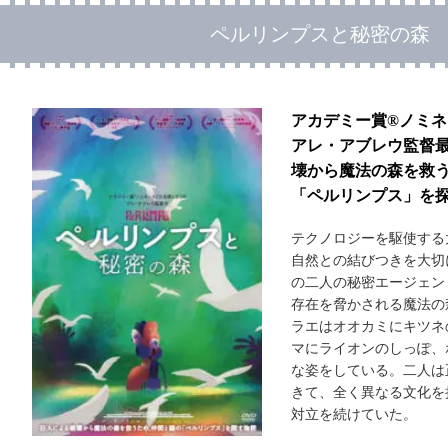
ペルリンプスと秘密の森
アカデミー賞®ノミ
アレ・アブレウ監督
壊から魔法の森を救
「ペルリンプス」を
テクノロジーを駆使する
自然との結びつきを大切
の二人の秘密エージェン
存在を脅かされる魔法の
ラエはオオカミにキツネ
マにライオンのしっぽ、
な姿をしている。二人は
きて、全く異なる文化を
対立を続けていた。