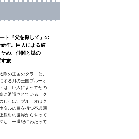
ネート『父を探して』の
最新作。巨人による破
うため、仲間と謎の
探す旅
太陽の王国のクラエと、
にする月の王国ブルーオ
トは、巨人によってその
森に派遣されている。ク
のしっぽ、ブルーオはク
ホタルの目を持つ不思議
正反対の世界からやって
持ち、一世紀にわたって