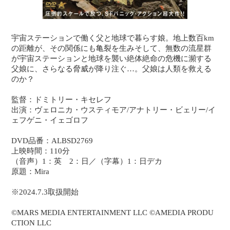
宇宙ステーションで働く父と地球で暮らす娘。地上数百km
の距離が、その関係にも亀裂を生みそして、無数の流星群
が宇宙ステーションと地球を襲い絶体絶命の危機に瀕する
父娘に、さらなる脅威が降り注ぐ…。父娘は人類を救える
のか？
監督：ドミトリー・キセレフ
出演：ヴェロニカ・ウスティモア/アナトリー・ビェリー/イ
ェフゲニ・イェゴロフ
DVD品番：ALBSD2769
上映時間：110分
（音声）1：英 2：日／（字幕）1：日デカ
原題：Mira
※2024.7.3取扱開始
©MARS MEDIA ENTERTAINMENT LLC ©AMEDIA PRODU
CTION LLC