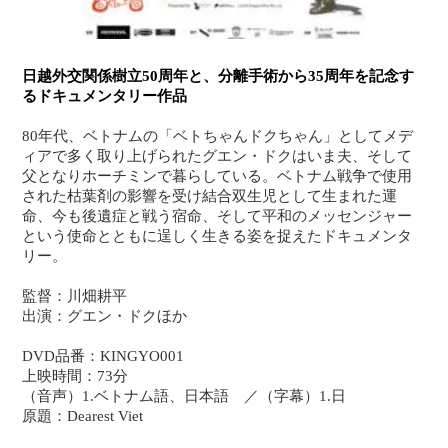
日越外交関係樹立50周年と、分離手術から35周年を記念す
るドキュメンタリー作品
80年代、ベトナムの「ベトちゃんドクちゃん」としてメデ
ィアで多く取り上げられたグエン・ドクはいま夫、そして
父となりホーチミンで暮らしている。ベトナム戦争で使用
された枯葉剤の影響を受け結合双生児として生まれた運
命、今も後遺症と戦う宿命、そして平和のメッセンジャー
という使命とともに逞しく生きる姿を捉えたドキュメンタ
リー。
監督：川畑耕平
出演：グエン・ドクほか
DVD品番：KINGYO001
上映時間：73分
（音声）1.ベトナム語、日本語 ／（字幕）1.日
原題：Dearest Viet