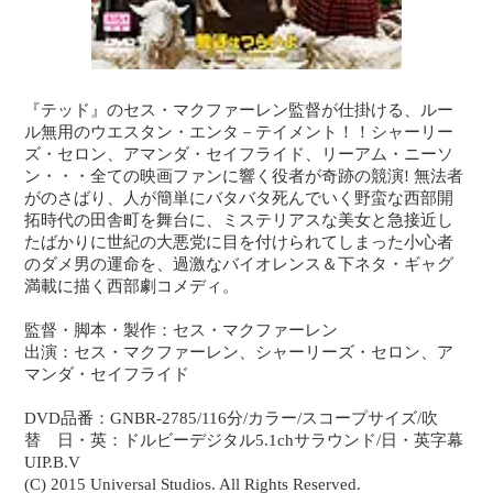
『テッド』のセス・マクファーレン監督が仕掛ける、ルー
ル無用のウエスタン・エンタ－テイメント！！シャーリー
ズ・セロン、アマンダ・セイフライド、リーアム・ニーソ
ン・・・全ての映画ファンに響く役者が奇跡の競演! 無法者
がのさばり、人が簡単にバタバタ死んでいく野蛮な西部開
拓時代の田舎町を舞台に、ミステリアスな美女と急接近し
たばかりに世紀の大悪党に目を付けられてしまった小心者
のダメ男の運命を、過激なバイオレンス＆下ネタ・ギャグ
満載に描く西部劇コメディ。
監督・脚本・製作：セス・マクファーレン
出演：セス・マクファーレン、シャーリーズ・セロン、ア
マンダ・セイフライド
DVD品番：GNBR-2785/116分/カラー/スコープサイズ/吹
替 日・英：ドルビーデジタル5.1chサラウンド/日・英字幕
UIP.B.V
(C) 2015 Universal Studios. All Rights Reserved.