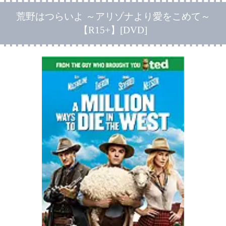
荒野はつらいよ ～アリゾナより愛をこめて～
【R15+】[DVD]