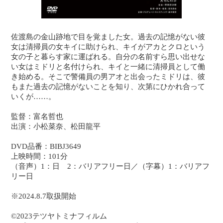
佐渡島の金山跡地で目を覚ました女。過去の記憶がない彼
女は清掃員の女キイに助けられ、キイがアカとクロという
女の子と暮らす家に運ばれる。自分の名前すら思い出せな
い女はミドリと名付けられ、キイと一緒に清掃員として働
き始める。そこで警備員の男アオと出会ったミドリは、彼
もまた過去の記憶がないことを知り、次第にひかれ合って
いくが……。
監督：富名哲也
出演：小松菜奈、松田龍平
DVD品番：BIBJ3649
上映時間：101分
（音声）1：日 2：バリアフリー日／（字幕）1：バリアフ
リー日
※2024.8.7取扱開始
©2023テツヤトミナフィルム