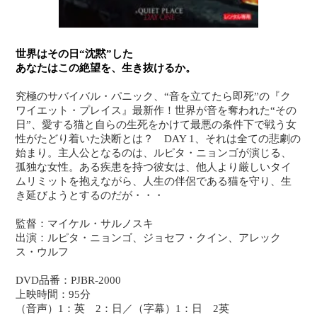
世界はその日“沈黙”した
あなたはこの絶望を、生き抜けるか。
究極のサバイバル・パニック、“音を立てたら即死”の『ク
ワイエット・プレイス』最新作！世界が音を奪われた“その
日”、愛する猫と自らの生死をかけて最悪の条件下で戦う女
性がたどり着いた決断とは？ DAY 1、それは全ての悲劇の
始まり。主人公となるのは、ルピタ・ニョンゴが演じる、
孤独な女性。ある疾患を持つ彼女は、他人より厳しいタイ
ムリミットを抱えながら、人生の伴侶である猫を守り、生
き延びようとするのだが・・・
監督：マイケル・サルノスキ
出演：ルピタ・ニョンゴ、ジョセフ・クイン、アレック
ス・ウルフ
DVD品番：PJBR-2000
上映時間：95分
（音声）1：英 2：日／（字幕）1：日 2英