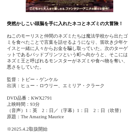
突然かしこい頭脳を手に入れたネコとネズミの大冒険！
ねこのモーリスと仲間のネズミたちは魔法学校から出たゴ
ミを食べたことで言葉を話せるようになり、笛吹き少年ケ
イスと一緒に人々からお金を騙し取っていた。次のターゲ
ットであるバッドブリンツという町へ向かうと、そこには
ネズミ王と呼ばれるモンスターがネズミや食べ物を奪い、
悪さをしていた。
監督：トビー・ゲンケル
出演：ヒュー・ロウリー、エミリア・クラーク
DVD品番：KWX2791
上映時間：93分
（音声）1：英 2：日／（字幕）1：日 2：日（吹替）
原題：The Amazing Maurice
※2025.4.2取扱開始