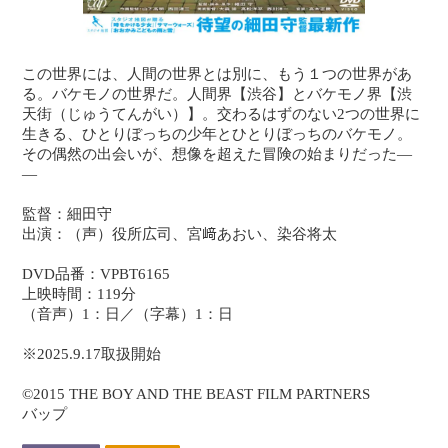
この世界には、人間の世界とは別に、もう１つの世界があ
る。バケモノの世界だ。人間界【渋谷】とバケモノ界【渋
天街（じゅうてんがい）】。交わるはずのない2つの世界に
生きる、ひとりぼっちの少年とひとりぼっちのバケモノ。
その偶然の出会いが、想像を超えた冒険の始まりだった―
―
監督：細田守
出演：（声）役所広司、宮﨑あおい、染谷将太
DVD品番：VPBT6165
上映時間：119分
（音声）1：日／（字幕）1：日
※2025.9.17取扱開始
©2015 THE BOY AND THE BEAST FILM PARTNERS
バップ