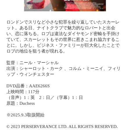
ロンドンでスリなど小さな犯罪を繰り返していたスカーレ
ット。ある日、ナイトクラブで魅力的なロバートと出会
い、恋に落ちる。ロブは違法なダイヤモンド密輸を手掛け
ていて、スカーレットもその世界に惹きこまれ協力するこ
とに。しかし、ビジネス・ファミリーが巨大化したことで
ロブの地位を狙う者が現れる。
監督：ニール・マーシャル
出演：シャーロット・カーク 、コルム・ミーニイ、フィリ
ップ・ウィンチェスター
DVD品番：AAE6266S
上映時間：117分
（音声）1：英 2：日／（字幕）1：日
原題：Duchess
※2025.9.3取扱開始
© 2023 PERSERVERANCE LTD. ALL RIGHTS RESERVED.