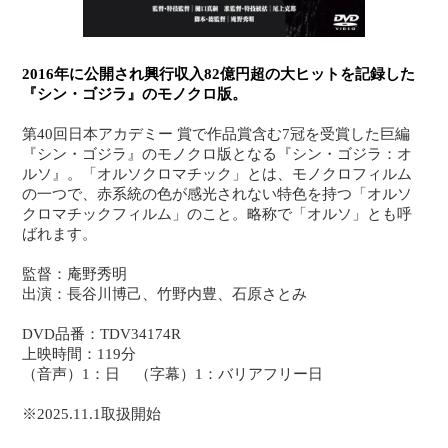
2016年に公開され興行収入82億円超の大ヒットを記録した
『シン・ゴジラ』のモノクロ版。
第40回日本アカデミー 賞で作品賞含む7冠を受賞した巨編
『シン・ゴジラ』のモノクロ版となる『シン・ゴジラ：オ
ルソ』。「オルソクロマチック」とは、モノクロフィルム
の一つで、赤系統の色が感光されない特色を持つ「オルソ
クロマチックフィルム」のこと。略称で「オルソ」とも呼
ばれます。
監督：庵野秀明
出演：長谷川博己、竹野内豊、石原さとみ
DVD品番：TDV34174R
上映時間：119分
（音声）1：日 （字幕）1：バリアフリー日
※2025.11.1取扱開始