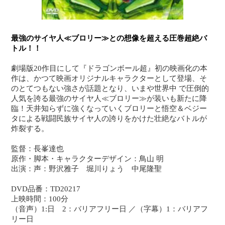
最強のサイヤ人≪ブロリー≫との想像を超える圧巻超絶バ
トル！！
劇場版20作目にして『ドラゴンボール超』初の映画化の本
作は、かつて映画オリジナルキャラクターとして登場、そ
のとてつもない強さが話題となり、いまや世界中 で圧倒的
人気を誇る最強のサイヤ人≪ブロリー≫が装いも新たに降
臨！天井知らずに強くなっていくブロリーと悟空＆ベジー
タによる戦闘民族サイヤ人の誇りをかけた壮絶なバトルが
炸裂する。
監督：長峯達也
原作・脚本・キャラクターデザイン：鳥山 明
出演：声：野沢雅子 堀川りょう 中尾隆聖
DVD品番：TD20217
上映時間：100分
（音声）1:日 2：バリアフリー日 ／（字幕）1：バリアフ
リー日