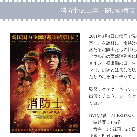
消防士/2001年、闘いの真実
2001年3月4日に韓国
事件」を題材に、命懸け
あたる消防士たちの壮絶
ソウル市の西部消防署に
ョルン。初出勤の日、火
ンは、訓練とは異なる現
たちの足を引っ張ってし
監督：クァク・キョンテ
出演：チュウォン、クァ
ミョン
DVD品番：ALBSD2843
上映時間：106分
（音声）1：韓国 2：日
原題：Firefighters