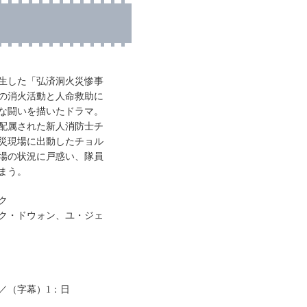
で発生した「弘済洞火災惨事
の消火活動と人命救助に
な闘いを描いたドラマ。
配属された新人消防士チ
災現場に出動したチョル
場の状況に戸惑い、隊員
まう。
ク
ク・ドウォン、ユ・ジェ
／（字幕）1：日