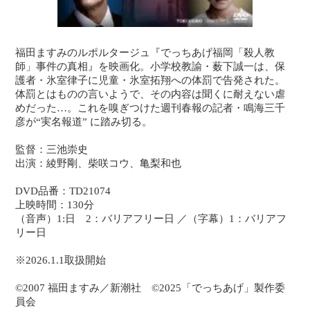
福田ますみのルポルタージュ『でっちあげ福岡「殺人教
師」事件の真相』を映画化。小学校教諭・薮下誠一は、保
護者・氷室律子に児童・氷室拓翔への体罰で告発された。
体罰とはものの言いようで、その内容は聞くに耐えない虐
めだった…。これを嗅ぎつけた週刊春報の記者・鳴海三千
彦が“実名報道” に踏み切る。
監督：三池崇史
出演：綾野剛、柴咲コウ、亀梨和也
DVD品番：TD21074
上映時間：130分
（音声）1:日 2：バリアフリー日 ／（字幕）1：バリアフ
リー日
※2026.1.1取扱開始
©2007 福田ますみ／新潮社 ©2025「でっちあげ」製作委
員会