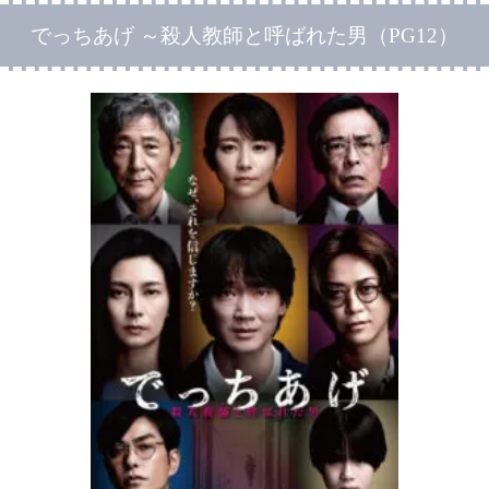
でっちあげ ～殺人教師と呼ばれた男（PG12）