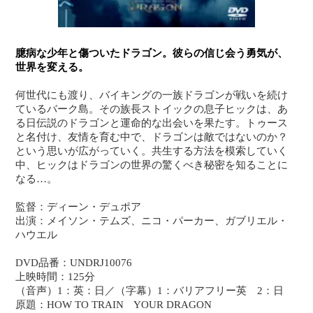
臆病な少年と傷ついたドラゴン。彼らの信じ会う勇気が、
世界を変える。
何世代にも渡り、バイキングの一族ドラゴンが戦いを続け
ているバーク島。その族長ストイックの息子ヒックは、あ
る日伝説のドラゴンと運命的な出会いを果たす。トゥース
と名付け、友情を育む中で、ドラゴンは敵ではないのか？
という思いが広がっていく。共生する方法を模索していく
中、ヒックはドラゴンの世界の驚くべき秘密を知ることに
なる…。
監督：ディーン・デュポア
出演：メイソン・テムズ、ニコ・パーカー、ガブリエル・
ハウエル
DVD品番：UNDRJ10076
上映時間：125分
（音声）1：英：日／（字幕）1：バリアフリー英 2：日
原題：HOW TO TRAIN YOUR DRAGON