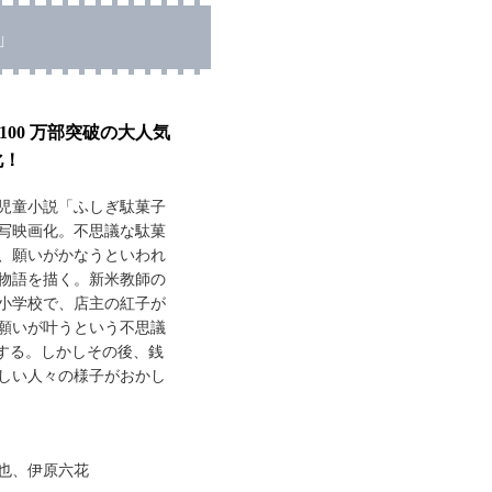
」
100 万部突破の大人気
化！
児童小説「ふしぎ駄菓子
写映画化。不思議な駄菓
、願いがかなうといわれ
物語を描く。新米教師の
小学校で、店主の紅子が
願いが叶うという不思議
にする。しかしその後、銭
しい人々の様子がおかし
也、伊原六花