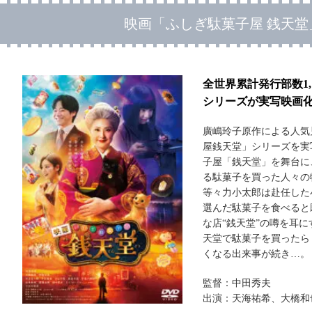
映画「ふしぎ駄菓子屋 銭天堂
全世界累計発行部数1,
シリーズが実写映画
廣嶋玲子原作による人気
屋銭天堂」シリーズを実
子屋「銭天堂」を舞台に
る駄菓子を買った人々の
等々力小太郎は赴任した
選んだ駄菓子を食べると
な店“銭天堂”の噂を耳
天堂で駄菓子を買ったら
くなる出来事が続き…。
監督：中田秀夫
出演：天海祐希、大橋和