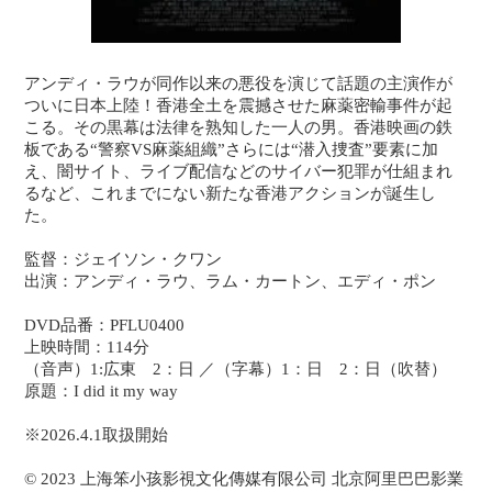
アンディ・ラウが同作以来の悪役を演じて話題の主演作が
ついに日本上陸！香港全土を震撼させた麻薬密輸事件が起
こる。その黒幕は法律を熟知した一人の男。香港映画の鉄
板である“警察VS麻薬組織”さらには“潜入捜査”要素に加
え、闇サイト、ライブ配信などのサイバー犯罪が仕組まれ
るなど、これまでにない新たな香港アクションが誕生し
た。
監督：ジェイソン・クワン
出演：アンディ・ラウ、ラム・カートン、エディ・ポン
DVD品番：PFLU0400
上映時間：114分
（音声）1:広東 2：日 ／（字幕）1：日 2：日（吹替）
原題：I did it my way
※2026.4.1取扱開始
© 2023 上海笨小孩影視文化傳媒有限公司 北京阿里巴巴影業