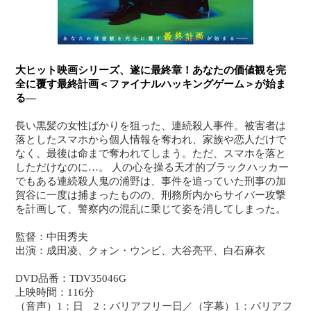
大ヒット映画シリーズ、遂に最終章！あなたの価値観を完
全に覆す最終計画＜ファイナルハッキングゲーム＞が始ま
る―
長い黒髪の女性ばかりを狙った、連続殺人事件。被害者は
落としたスマホから個人情報を奪われ、家族や恋人だけで
なく、最後は命まで奪われてしまう。ただ、スマホを落と
しただけなのに…。 人の心を操る天才的ブラックハッカー
でもある連続殺人鬼の浦野は、事件を追っていた刑事の加
賀谷に一度は捕まったものの、刑務所内からサイバー攻撃
を計画して、警察内の混乱に乗じて姿を消してしまった。
監督：中田秀夫
出演：成田凌、クォン・ウンビ、大谷亮平、白石麻衣
DVD品番：TDV35046G
上映時間：116分
（音声）1：日 2：バリアフリー日／（字幕）1：バリアフ