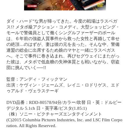
ダイ・ハード”な男が帰ってきた。今度の戦場はラスベガ
ス!? メタボ級アクション・コメディ。大型ショッピング・
モールで警備員として働くシングルファーザーのポール
は、６年前の強盗人質事件から救った女性と再婚して幸せ
の絶頂…のはずが、妻は彼の元を去った。そんな中、警備
連盟の総会に出席するため娘のマヤと一緒にラスベガス
へ。そこで事件に巻き込まれ、再びセグウェイにまたがっ
た彼は、メタボで低血糖の失神体質とも戦いながら、窃盗
団に挑んでいく──!!
監督：アンディ・フィックマン
出演：ケヴィン・ジェームズ、レイニ・ロドリゲス、エド
ゥアルド・ヴェラステーギ
DVD品番：RDD-80578/94分/カラー/吹替 日・英：ドルビー
デジタル 5.1ch 日・英字幕/ビスタ(1.85:1)
（株）ソニー・ピクチャーズエンタテインメント
(C)2015 Columbia Pictures Industries, Inc. and LSC Film Corpo
ration. All Rights Reserved.