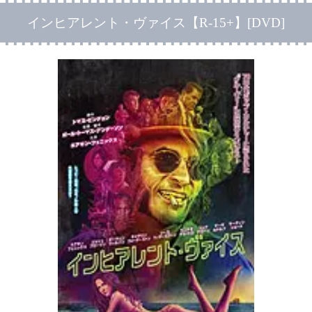
インヒアレント・ヴァイス【R-15+】[DVD]