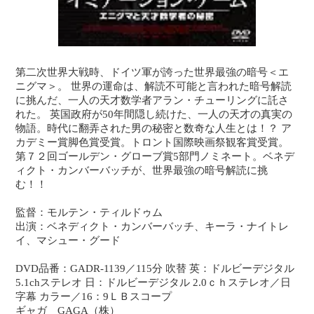
第二次世界大戦時、ドイツ軍が誇った世界最強の暗号＜エ
ニグマ＞。 世界の運命は、解読不可能と言われた暗号解読
に挑んだ、一人の天才数学者アラン・チューリングに託さ
れた。 英国政府が50年間隠し続けた、一人の天才の真実の
物語。時代に翻弄された男の秘密と数奇な人生とは！？ ア
カデミー賞脚色賞受賞。トロント国際映画祭観客賞受賞。
第７２回ゴールデン・グローブ賞5部門ノミネート。ベネデ
ィクト・カンバーバッチが、世界最強の暗号解読に挑
む！！
監督：モルテン・ティルドゥム
出演：ベネディクト・カンバーバッチ、キーラ・ナイトレ
イ、マシュー・グード
DVD品番：GADR-1139／115分 吹替 英：ドルビーデジタル
5.1chステレオ 日：ドルビーデジタル 2.0ｃｈステレオ／日
字幕 カラー／16：9ＬＢスコープ
ギャガ GAGA（株）