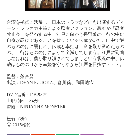
台湾を拠点に活躍し、日本のドラマなどにも出演するディ
ーン・フジオカ主演による忍者アクション。幕府が「忍者
禁止令」を発布する中、江戸に向かう長野藩の一行の中に
自身が忍びであることを伏せている伝蔵がいた。山中で謎
のもののけに襲われ、伝蔵と幸姫は一命を取り留めたもの
の、一行はもののけによって全滅してしまう。江戸に到着
しなければ、藩が取り潰されてしまうという状況の中、伝
蔵はもののけから幸姫を守りながら江戸を目指す・・・。
監督：落合賢
出演：DEAN FUJIOKA、森川葵、和田聰宏
DVD品番：DB-9879
上映時間：84分
原題：NINJA THE MONSTER
松竹（株）
ⓒ 2015松竹