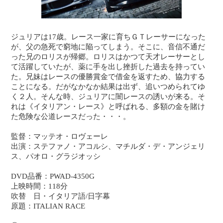
ジュリアは17歳。レース一家に育ちＧＴレーサーになった
が、父の急死で窮地に陥ってしまう。そこに、音信不通だ
った兄のロリスが帰郷。ロリスはかつて天才レーサーとし
て活躍していたが、薬に手を出し挫折した過去を持ってい
た。兄妹はレースの優勝賞金で借金を返すため、協力する
ことになる。だがなかなか結果は出ず、追いつめられてゆ
く２人。そんな時、ジュリアに闇レースの誘いが来る。そ
れは《イタリアン・レース》と呼ばれる、多額の金を賭け
た危険な公道レースだった・・・。
監督：マッテオ・ロヴェーレ
出演：ステファノ・アコルシ、マチルダ・デ・アンジェリ
ス、パオロ・グラジオッシ
DVD品番：PWAD-4350G
上映時間：118分
吹替 日・イタリア語/日字幕
原題：ITALIAN RACE