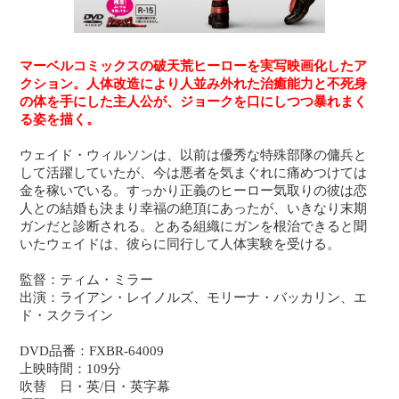
マーベルコミックスの破天荒ヒーローを実写映画化したア
クション。人体改造により人並み外れた治癒能力と不死身
の体を手にした主人公が、ジョークを口にしつつ暴れまく
る姿を描く。
ウェイド・ウィルソンは、以前は優秀な特殊部隊の傭兵と
して活躍していたが、今は悪者を気まぐれに痛めつけては
金を稼いでいる。すっかり正義のヒーロー気取りの彼は恋
人との結婚も決まり幸福の絶頂にあったが、いきなり末期
ガンだと診断される。とある組織にガンを根治できると聞
いたウェイドは、彼らに同行して人体実験を受ける。
監督：ティム・ミラー
出演：ライアン・レイノルズ、モリーナ・バッカリン、エ
ド・スクライン
DVD品番：FXBR-64009
上映時間：109分
吹替 日・英/日・英字幕