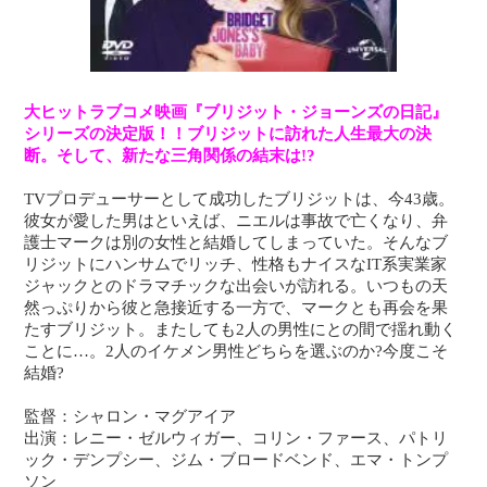
大ヒットラブコメ映画『ブリジット・ジョーンズの日記』
シリーズの決定版！！ブリジットに訪れた人生最大の決
断。そして、新たな三角関係の結末は!?
TVプロデューサーとして成功したブリジットは、今43歳。
彼女が愛した男はといえば、ニエルは事故で亡くなり、弁
護士マークは別の女性と結婚してしまっていた。そんなブ
リジットにハンサムでリッチ、性格もナイスなIT系実業家
ジャックとのドラマチックな出会いが訪れる。いつもの天
然っぷりから彼と急接近する一方で、マークとも再会を果
たすブリジット。またしても2人の男性にとの間で揺れ動く
ことに…。2人のイケメン男性どちらを選ぶのか?今度こそ
結婚?
監督：シャロン・マグアイア
出演：レニー・ゼルウィガー、コリン・ファース、パトリ
ック・デンプシー、ジム・ブロードベンド、エマ・トンプ
ソン