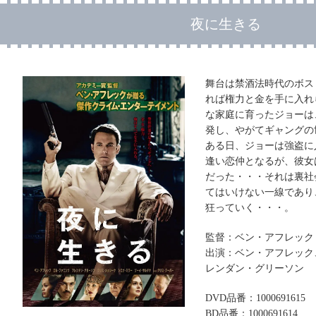
夜に生きる
舞台は禁酒法時代のボス
れば権力と金を手に入れ
な家庭に育ったジョーは
発し、やがてギャングの
ある日、ジョーは強盗に
逢い恋仲となるが、彼女
だった・・・それは裏社
てはいけない一線であり
狂っていく・・・。
監督：ベン・アフレック
出演：ベン・アフレック
レンダン・グリーソン
DVD品番：1000691615
BD品番：1000691614