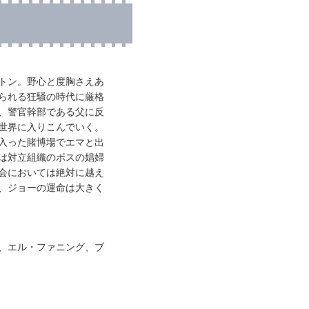
トン。野心と度胸さえあ
られる狂騒の時代に厳格
、警官幹部である父に反
世界に入りこんでいく。
入った賭博場でエマと出
は対立組織のボスの娼婦
会においては絶対に越え
、ジョーの運命は大きく
、エル・ファニング、ブ