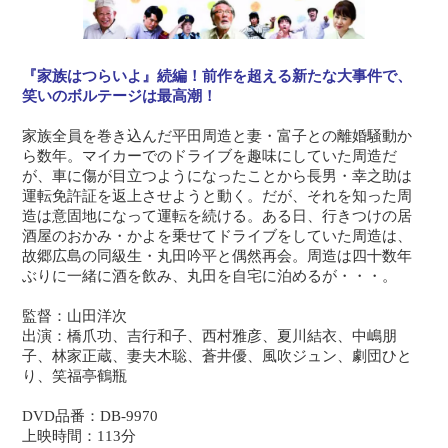
『家族はつらいよ』続編！前作を超える新たな大事件で、
笑いのボルテージは最高潮！
家族全員を巻き込んだ平田周造と妻・富子との離婚騒動か
ら数年。マイカーでのドライブを趣味にしていた周造だ
が、車に傷が目立つようになったことから長男・幸之助は
運転免許証を返上させようと動く。だが、それを知った周
造は意固地になって運転を続ける。ある日、行きつけの居
酒屋のおかみ・かよを乗せてドライブをしていた周造は、
故郷広島の同級生・丸田吟平と偶然再会。周造は四十数年
ぶりに一緒に酒を飲み、丸田を自宅に泊めるが・・・。
監督：山田洋次
出演：橋爪功、吉行和子、西村雅彦、夏川結衣、中嶋朋
子、林家正蔵、妻夫木聡、蒼井優、風吹ジュン、劇団ひと
り、笑福亭鶴瓶
DVD品番：DB-9970
上映時間：113分