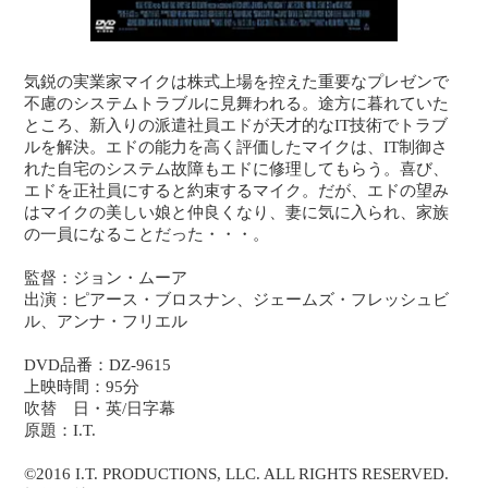
気鋭の実業家マイクは株式上場を控えた重要なプレゼンで
不慮のシステムトラブルに見舞われる。途方に暮れていた
ところ、新入りの派遣社員エドが天才的なIT技術でトラブ
ルを解決。エドの能力を高く評価したマイクは、IT制御さ
れた自宅のシステム故障もエドに修理してもらう。喜び、
エドを正社員にすると約束するマイク。だが、エドの望み
はマイクの美しい娘と仲良くなり、妻に気に入られ、家族
の一員になることだった・・・。
監督：ジョン・ムーア
出演：ピアース・ブロスナン、ジェームズ・フレッシュビ
ル、アンナ・フリエル
DVD品番：DZ-9615
上映時間：95分
吹替 日・英/日字幕
原題：I.T.
©2016 I.T. PRODUCTIONS, LLC. ALL RIGHTS RESERVED.