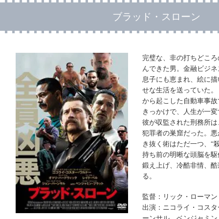
ブラッド・スローン
完璧な、非の打ちどころ
んできた男。金融ビジネ
息子にも恵まれ、絵に描
せな生活を送っていた。
から起こした自動車事故
きっかけで、人生が一変
彼が収監された刑務所は
犯罪者の巣窟だった。悪
き抜く術はただ一つ、“
持ち前の明晰な頭脳を駆
鍛え上げ、冷酷非情、酷
る。
監督：リック・ローマン
出演：ニコライ・コスタ
ーンサル、ベンジャミン