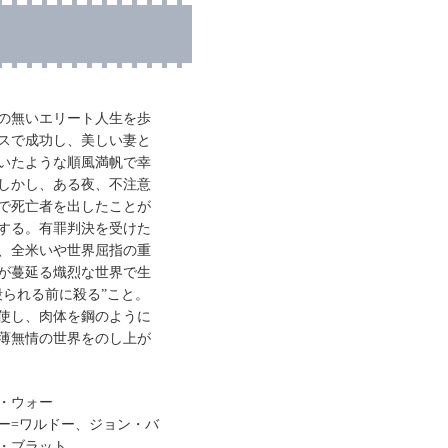
の無いエリート人生を歩
スで成功し、美しい妻と
いたような順風満帆で幸
しかし、ある夜、不注意
で死亡者を出したことが
する。有罪判決を受けた
、全米いや世界屈指の重
が蔓延る熾烈な世界で生
殺られる前に殺る”こと。
使し、肉体を鋼のように
薄無情の世界をのし上が
・ウォー
ー=ワルドー、ジョン・バ
・ブラット