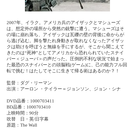
2007年、イラク。アメリカ兵のアイザックとマシューズ
は、想定外の場所から突然の銃撃に遭う。マシューズはそ
の場に崩れ落ち、アイザックは瓦礫の壁の背後に命からが
ら逃げ込む。脚を撃たれ身動きが取れなくなったアイザッ
クは助けを呼ぼうと無線を手にするが、そこから聞こえて
きたのは“死神”としてアメリカから恐れられていたスナイ
パー＜ジューバ＞の声だった。圧倒的不利な状況で始まっ
た最恐のスナイパーとの頭脳戦(ゲーム)に、己の能力フル回
転で挑む！はたしてそこに生きて帰る術はあるのか？！
監督：ダグ・リーマン
出演：アーロン ・テイラー＝ジョンソン、ジョン・シナ
DVD品番：1000703411
BD品番：1000703410
上映時間：90分
吹替 日・英/日字幕
原題：The Wall