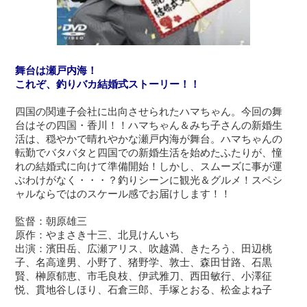
舞台は瀬戸内海！
これぞ、釣りバカ結婚式ストーリー！！
四国の関連子会社に出向させられたハマちゃん。今回の舞
台はその四国・香川！！ハマちゃん＆みち子さんの新婚生
活は、穏やかで晴れやかな瀬戸内海が舞台。ハマちゃんの
転勤でバタバタと四国での新婚生活を始めたふたりが、憧
れの結婚式に向けて準備開始！しかし、スムーズに事が運
ぶわけがなく・・・？釣りシーンに観光＆グルメ！スペシ
ャルならではのスケール感でお届けします！！
監督：朝原雄三
原作：やまさき十三、北見けんいち
出演：濱田岳、広瀬アリス、吹越満、きたろう、田辺桃
子、名高達男、小野了、猪野学、敦士、森田甘路、石黒
賢、榊原郁恵、市毛良枝、伊武雅刀、西田敏行、小澤征
悦、貫地谷しほり、石倉三郎、手塚とおる、松金よね子