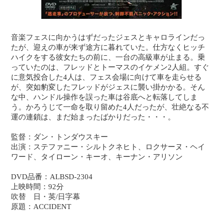
音楽フェスに向かうはずだったジェスとキャロラインだっ
たが、迎えの車が来ず途方に暮れていた。仕方なくヒッチ
ハイクをする彼女たちの前に、一台の高級車が止まる。乗
っていたのは、フレッドとトーマスのイケメン2人組。すぐ
に意気投合した4人は、フェス会場に向けて車を走らせる
が、突如豹変したフレッドがジェスに襲い掛かかる。そん
な中、ハンドル操作を誤った車は谷底へと転落してしま
う。かろうじて一命を取り留めた4人だったが、壮絶なる不
運の連鎖は、まだ始まったばかりだった・・・。
監督：ダン・トンダウスキー
出演：ステファニー・シルトクネヒト、ロクサーヌ・ヘイ
ワード、タイローン・キーオ、キーナン・アリソン
DVD品番：ALBSD-2304
上映時間：92分
吹替 日・英/日字幕
原題：ACCIDENT