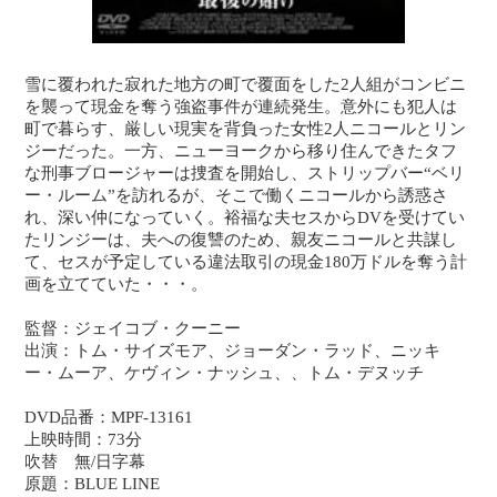
雪に覆われた寂れた地方の町で覆面をした2人組がコンビニ
を襲って現金を奪う強盗事件が連続発生。意外にも犯人は
町で暮らす、厳しい現実を背負った女性2人ニコールとリン
ジーだった。一方、ニューヨークから移り住んできたタフ
な刑事ブロージャーは捜査を開始し、ストリップバー“ベリ
ー・ルーム”を訪れるが、そこで働くニコールから誘惑さ
れ、深い仲になっていく。裕福な夫セスからDVを受けてい
たリンジーは、夫への復讐のため、親友ニコールと共謀し
て、セスが予定している違法取引の現金180万ドルを奪う計
画を立てていた・・・。
監督：ジェイコブ・クーニー
出演：トム・サイズモア、ジョーダン・ラッド、ニッキ
ー・ムーア、ケヴィン・ナッシュ、、トム・デヌッチ
DVD品番：MPF-13161
上映時間：73分
吹替 無/日字幕
原題：BLUE LINE