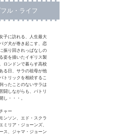
ダフル・ライフ
女子に訪れる、人生最大
パグ犬が巻き起こす、恋
に振り回されっぱなしの
る姿を描いたイギリス製
。ロンドンで暮らす高校
ある日、サラの祖母が他
パトリックを相続するこ
飼ったことのないサラは
苦闘しながらも、パトリ
開し・・・。
チャー
モンソン、エド・スクラ
エミリア・ジョーンズ、
ース、ジャマ・ジョーン