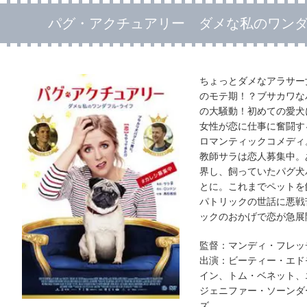
パグ・アクチュアリー ダメな私のワン
ちょっとダメなアラサー
のモテ期！？ブサカワな
の大騒動！初めての愛犬
女性が恋に仕事に奮闘す
ロマンティックコメディ
教師サラは恋人募集中。
界し、飼っていたパグ犬
とに。これまでペットを
パトリックの世話に悪戦
ックのおかげで恋が急展
監督：マンディ・フレッ
出演：ビーティー・エド
イン、トム・ベネット、
ジェニファー・ソーンダ
ズ