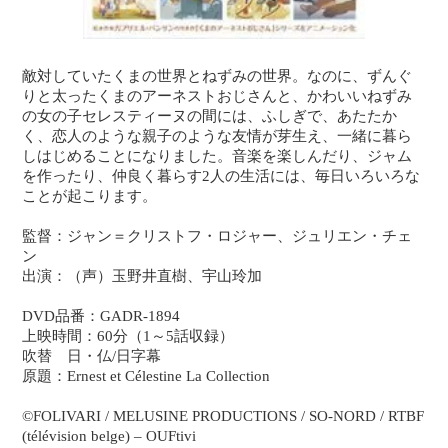
敵対していたくまの世界とねずみの世界。なのに、ずんぐ
りと太ったくまのアーネストおじさんと、かわいいねずみ
の女の子セレスティーヌの間には、ふしぎで、あたたか
く、恋人のような親子のような友情が芽生え、一緒に暮ら
しはじめることになりました。音楽を楽しんだり、ジャム
を作ったり、仲良く暮らす2人の生活には、毎日いろいろな
ことが起こります。
監督：ジャン＝クリストフ・ロジャー、ジュリエン・チェ
ン
出演：（声）玉野井直樹、宇山玲加
DVD品番：GADR-1894
上映時間：60分（1～5話収録）
吹替 日・仏/日字幕
原題：Ernest et Célestine La Collection
©FOLIVARI / MELUSINE PRODUCTIONS / SO-NORD / RTBF
(télévision belge) – OUFtivi