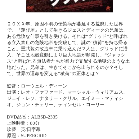
２０ＸＸ年、原因不明の伝染病が蔓延する荒廃した世界
で、『運び屋』として生きるジェスとディークの兄弟は、
ある危険な仕事を引き受ける。それは“グリッド”と呼ばれ
る立入禁止の危険地帯を突破して、謎の“積荷”を持ち帰る
こと。重武装の改造車に乗り込んだ２人は、グリッドに潜
入。そこは地殻変動により巨大地震が頻発し、“ジャック
ス”と呼ばれる無法者たちが暴力で支配する地獄のような土
地だった。兄弟は、生きてそこから出られるのか？そし
て、世界の運命を変える“積荷”の正体とは？
監督：ローウェル・ディーン
出演：レオ・ファファード、マーシャル・ウィリアムス、
ジェイ・レソ、ナタリー・クリル、エイミー・マティシ
オ、ジョン・チェリー、ティンセル・コーリー
DVD品番：ALBSD-2335
上映時間：80分
吹替 英/日字幕
原題：SUPERGRID