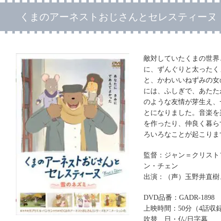
くまのアーネストおじさんとセレスティーヌ
敵対していたくまの世界
に、ずんぐりと太ったく
と、かわいいねずみの女
には、ふしぎで、あたた
のような友情が芽生え、
とになりました。音楽を
を作ったり、仲良く暮ら
ろいろなことが起こりま
監督：ジャン＝クリスト
ン・チェン
出演：（声）玉野井直樹
DVD品番：GADR-1898
上映時間：50分（4話収
吹替 日・仏/日字幕