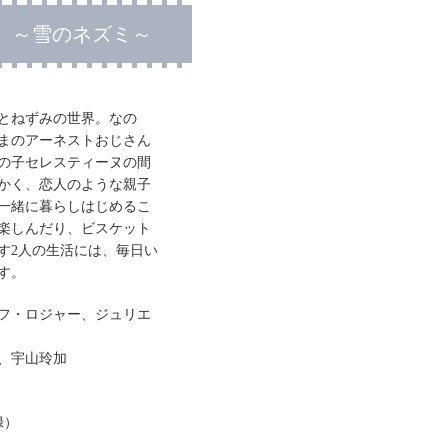
 ～雪のネズミ～
とねずみの世界。なの
まのアーネストおじさん
の子セレスティーヌの間
かく、恋人のような親子
一緒に暮らしはじめるこ
楽しんだり、ビスケット
す2人の生活には、毎日い
す。
フ・ロジャー、ジュリエ
、宇山玲加
録）