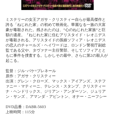
ミステリーの女王アガサ・クリスティー自らが最高傑作と
誇る「ねじれた家」の初めて映画化。華麗なる一族の大富
豪が毒殺された。残されたのは、“心のねじれた家族“と巨
額の遺産。『ねじれた家に住むアリスタイド・レオニデス
が毒殺される。アリスタイドの孫娘ソフィア・レオニデス
の恋人のチャールズ・ヘイワードは、ロンドン警視庁副総
監である父や、タヴァナー主任警部、そしてソフィアとと
もに事件を捜査する。しかしその最中、さらに第2の殺人が
起こる。
監督：ジル･パケ=ブレネール
原作：アガサ・クリスティー
出演：グレン・クローズ、マックス・アイアンズ、ステフ
ァニー・マティーニ、テレンス・スタンプ、クリスティー
ナ・ヘンドリックス、ジリアン・アンダーソン、ジュリア
ン・サンズ 、アマンダ・アビントン、オナー・ニーフシー
DVD品番：DABR-5603
上映時間：115分