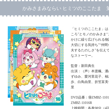
かみさまみならい ヒミツのここたま 第1
「ヒミツのここたま」は
ころ”とモノのかみさま“
かけに繰り広げられる物
大切にする気持ち”“仲間
夫するたのしさ”を伝え
なストーリー。
監督：新田典生
出演：（声）本渡楓、潘
ずゆみ、愛河里花子、柚
歩、白鳥由里、折笠富美
里
DVD品番：⑭ZMBZ-1101
ZMBZ-11016R
上映時間：各巻98分（4