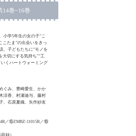
4巻~16巻
、小学5年生の女の子“こ
ここたま”の出会いをきっ
語。子どもたちに“モノを
を大切にする気持ち”“工
ていくハートウォーミング
めぐみ、豊崎愛生、かか
木涼香、村瀬迪与、藤村
子、石原夏織、矢作紗友
4R／⑮ZMBZ-11015R／⑯
話収録）