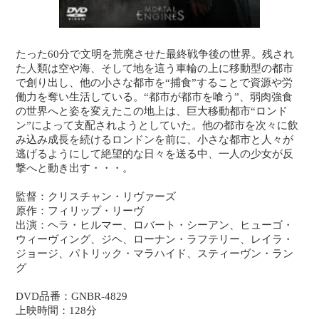
たった60分で文明を荒廃させた最終戦争後の世界。残され
た人類は空や海、そして地を這う車輪の上に移動型の都市
で創り出し、他の小さな都市を“捕食”することで資源や労
働力を奪い生活している。“都市が都市を喰う”、弱肉強食
の世界へと姿を変えたこの地上は、巨大移動都市“ロンド
ン”によって支配されようとしていた。他の都市を次々に飲
み込み成長を続けるロンドンを前に、小さな都市と人々が
逃げるようにして絶望的な日々を送る中、一人の少女が反
撃へと動き出す・・・。
監督：クリスチャン・リヴァーズ
原作：フィリップ・リーヴ
出演：ヘラ・ヒルマー、ロバート・シーアン、ヒューゴ・
ウィーヴィング、ジヘ、ローナン・ラフテリー、レイラ・
ジョージ、パトリック・マラハイド、スティーヴン・ラン
グ
DVD品番：GNBR-4829
上映時間：128分