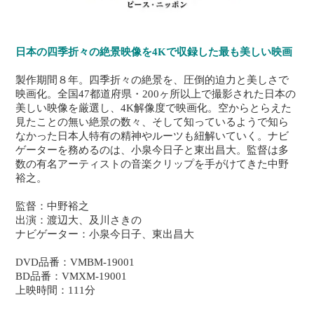
日本の四季折々の絶景映像を4Kで収録した最も美しい映画
製作期間８年。四季折々の絶景を、圧倒的迫力と美しさで
映画化。全国47都道府県・200ヶ所以上で撮影された日本の
美しい映像を厳選し、4K解像度で映画化。空からとらえた
見たことの無い絶景の数々、そして知っているようで知ら
なかった日本人特有の精神やルーツも紐解いていく。ナビ
ゲーターを務めるのは、小泉今日子と東出昌大。監督は多
数の有名アーティストの音楽クリップを手がけてきた中野
裕之。
監督：中野裕之
出演：渡辺大、及川さきの
ナビゲーター：小泉今日子、東出昌大
DVD品番：VMBM-19001
BD品番：VMXM-19001
上映時間：111分