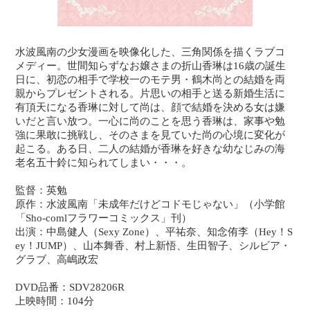
水波風南の少女漫画を映像化した、三角関係を描くラブコ
メディー。世間知らずなお嬢さまの折山香琳は16歳の誕生
日に、初恋の相手で学校一のモテ男・鶴木尚との結婚を両
親からプレゼントされる。片思いの相手と送る新婚生活に
有頂天になる香琳に対して尚は、顔で結婚を決める女は嫌
いだと言い放つ。一心に尚のことを思う香琳は、家事や勉
強に果敢に挑戦し、そのさまを見ていた尚の心境に変化が
起こる。ある日、二人の結婚が香琳を好きな幼なじみの海
老名五十鈴に知られてしまい・・・。
監督：英勉
原作：水波風南「未成年だけどコドモじゃない」（小学館
「Sho-comlフラワーコミックス」刊）
出演：中島健人（Sexy Zone）、平祐奈、知念侑李（Hey！S
ey！JUMP）、山本舞香、村上新悟、生田智子、シルビア・
グラブ、高嶋政宏
DVD品番：SDV28206R
上映時間：104分