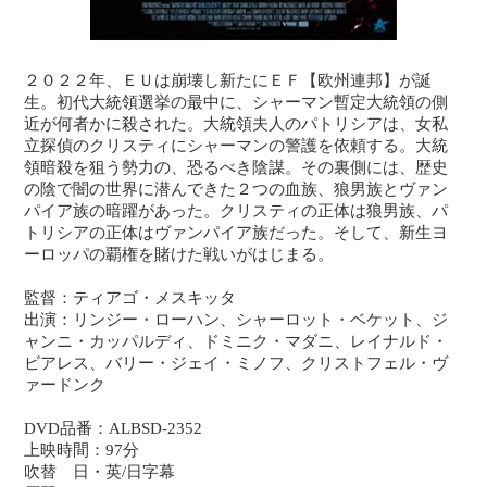
２０２２年、ＥＵは崩壊し新たにＥＦ【欧州連邦】が誕
生。初代大統領選挙の最中に、シャーマン暫定大統領の側
近が何者かに殺された。大統領夫人のパトリシアは、女私
立探偵のクリスティにシャーマンの警護を依頼する。大統
領暗殺を狙う勢力の、恐るべき陰謀。その裏側には、歴史
の陰で闇の世界に潜んできた２つの血族、狼男族とヴァン
パイア族の暗躍があった。クリスティの正体は狼男族、パ
トリシアの正体はヴァンパイア族だった。そして、新生ヨ
ーロッパの覇権を賭けた戦いがはじまる。
監督：ティアゴ・メスキッタ
出演：リンジー・ローハン、シャーロット・ベケット、ジ
ャンニ・カッパルディ、ドミニク・マダニ、レイナルド・
ビアレス、バリー・ジェイ・ミノフ、クリストフェル・ヴ
ァードンク
DVD品番：ALBSD-2352
上映時間：97分
吹替 日・英/日字幕