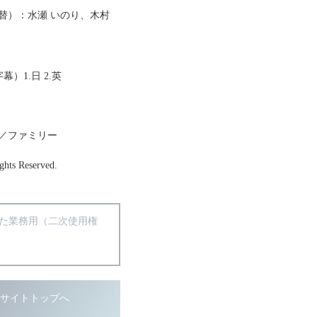
替）：水瀬 いのり、木村
幕）1.日 2.英
／ファミリー
ghts Reserved.
得た業務用（二次使用権
ブサイトトップへ