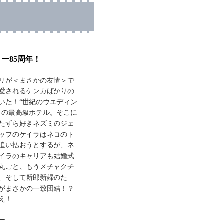
リー85周年！
リが＜まさかの友情＞で
愛されるケンカばかりの
いた！“世紀のウエディン
クの最高級ホテル。そこに
たずら好きネズミのジェ
ッフのケイラはネコのト
追い払おうとするが、ネ
イラのキャリアも結婚式
丸ごと、もうメチャクチ
、そして新郎新婦のた
がまさかの一致団結！？
え！
ー