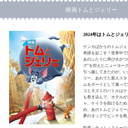
映画トムとジェリー
2024年はトムとジェ
ケンカばかりのトムジェ
奇跡を起こす！世界中で
あのふたりに再び火がつ
グ”を控えたニューヨー
引っ越してきたのが、い
リー。あわてた新人スタ
ムをボーイとして雇って
コとネズミのバトルはケ
も巻き込んで、ホテルが
ャ。ケイラを助けるため
め、あのトムとジェリー
夢のタッグでピンチを救
監督：ティム・ストーリ