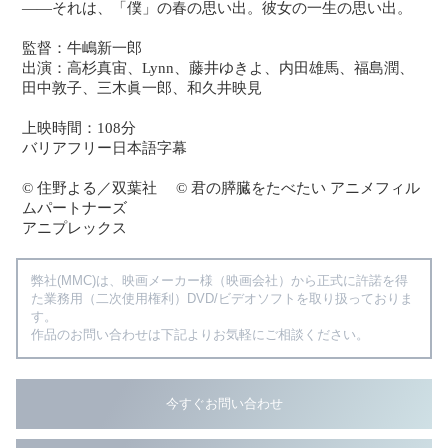
――それは、「僕」の春の思い出。彼女の一生の思い出。
監督：牛嶋新一郎
出演：高杉真宙、Lynn、藤井ゆきよ、内田雄馬、福島潤、
田中敦子、三木眞一郎、和久井映見
上映時間：108分
バリアフリー日本語字幕
© 住野よる／双葉社 © 君の膵臓をたべたい アニメフィル
ムパートナーズ
アニプレックス
弊社(MMC)は、映画メーカー様（映画会社）から正式に許諾を得
た業務用（二次使用権利）DVD/ビデオソフトを取り扱っておりま
す。
作品のお問い合わせは下記よりお気軽にご相談ください。
今すぐお問い合わせ