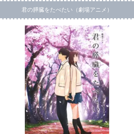
君の膵臓をたべたい（劇場アニメ）