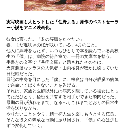
実写映画も大ヒットした「住野よる」原作のベストセーラ
ー小説をアニメ映画化。
彼女は言った。「君の膵臓をたべたい」
春。まだ遅咲きの桜が咲いている、4月のこと。
他人に興味をもたず、いつもひとりで本を読んでいる高校
生の「僕」は、病院の待合室で、一冊の文庫本を拾う。
手書きの文字で『共病文庫』と題されたその本は、
天真爛漫なクラスの人気者・山内桜良が密かに綴っていた
日記帳だった。
日記の中身を目にした「僕」に、桜良は自分が膵臓の病気
で余命いくばくもないことを告げる。
それは、家族と医師以外には病気を隠している彼女にとっ
てただひとり、秘密を共有する相手ができた瞬間だった。
最期の日が訪れるまで、なるべくこれまでどおりの日常生
活を送りながら、
やりたいことをやり、精一杯人生を楽しもうとする桜良。
そんな彼女の奔放な行動に振り回され、「僕」の心は少し
ずつ変化していく。