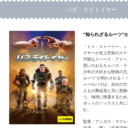
バズ・ライトイヤー
”知られざるルーツ”
「トイ・ストーリー」シ
クサーが史上空前のスケ
可能なスペース・アドベ
思いのおもちゃバズ・ラ
少年の大好きな映画の主
ルーツ”が明かされる！
ャーのバズは、自分の力を
人もの乗組員と共に危険
う。地球に帰還するため
ボットのソックスと共に
む。
監督：アンガス・マクレ
出演：（声）（日本語吹