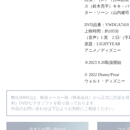
ス（鈴木亮平）キキ・パ
ター・ソーン（山内健司
DVD品番：VWDGA7410
上映時間：約105分
（音声）1:英 2:日/（字
原題：LIGHTYEAR
アニメ／ディズニー
※2023.9.20取扱開始
© 2022 Disney/Pixar
ウォルト・ディズニー
弊社(MMC)は、映画メーカー様（映画会社）から正式に許諾を
利）DVD/ビデオソフトを取り扱っております。
作品のお問い合わせは下記よりお気軽にご相談ください。
今すぐお問い合わせ
ウェ