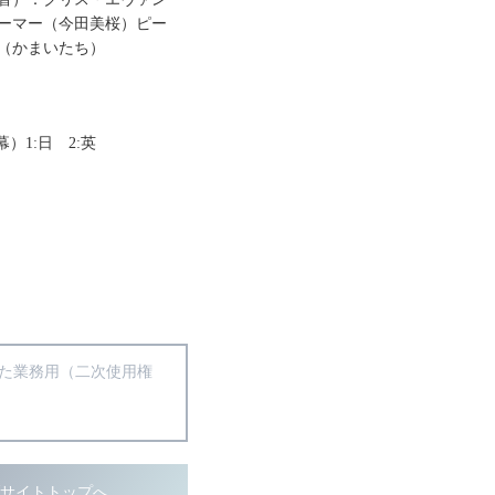
ーマー（今田美桜）ピー
（かまいたち）
幕）1:日 2:英
得た業務用（二次使用権
ブサイトトップへ