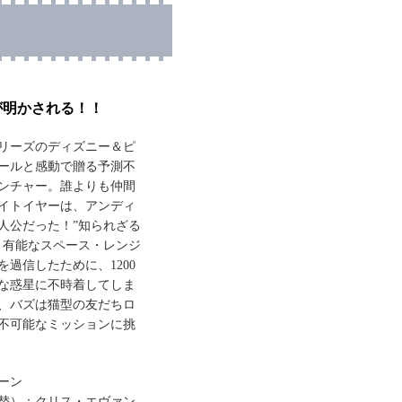
が明かされる！！
リーズのディズニー＆ピ
ールと感動で贈る予測不
ンチャー。誰よりも仲間
イトイヤーは、アンディ
人公だった！”知られざる
！有能なスペース・レンジ
過信したために、1200
な惑星に不時着してしま
、バズは猫型の友だちロ
不可能なミッションに挑
ーン
替）：クリス・エヴァン